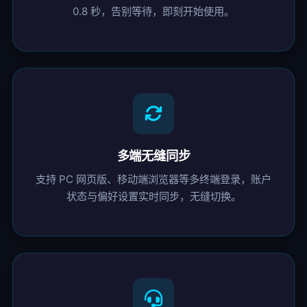
0.8 秒，告别等待，即刻开始使用。
多端无缝同步
支持 PC 网页版、移动端浏览器等多终端登录，账户
状态与偏好设置实时同步，无缝切换。