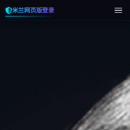
米兰网页版登录