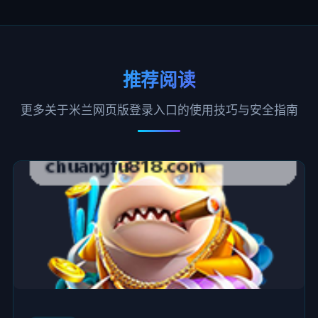
推荐阅读
更多关于米兰网页版登录入口的使用技巧与安全指南