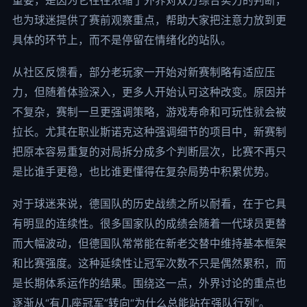
重要，是因为它往往浓缩了外界对双方综合实力的判断，
也为球迷提供了赛前观察重点，帮助大家把注意力放到更
具体的环节上，而不是停留在情绪化的站队。
从社区反馈看，部分老玩家一开始对新赛制略有适应压
力，但随着体验深入，更多人开始认可这种改变。原因并
不复杂，赛制一旦更强调策略，游戏寿命和可玩性就会被
拉长。尤其在职业斯诺克这种强调细节的项目中，新赛制
把原本容易重复的对局拆分成多个判断层次，比赛不再只
是比谁手更稳，也比谁更懂得在复杂局势中积累优势。
对于球迷来说，德国队的历史战绩之所以耐看，在于它具
有明显的连续性。很多国家队的成绩会随着一代球员更替
而大幅波动，但德国队常常能在新老交替中维持基本框架
和比赛强度。这种延续性让冠军次数不只是偶然累积，而
是长期体系运作的结果。围绕这一点，外界讨论的重点也
逐渐从“有几座冠军”转向“为什么总能站在强队行列”。